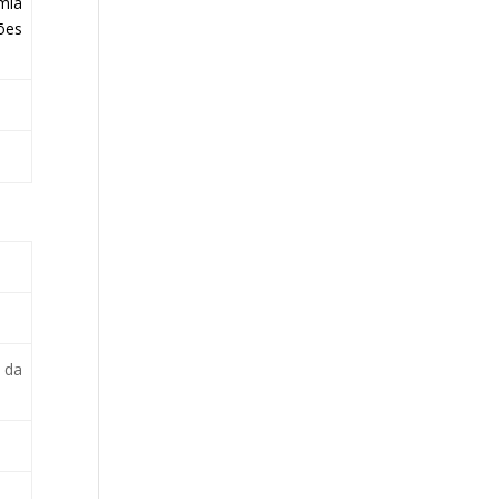
mia
ões
s da