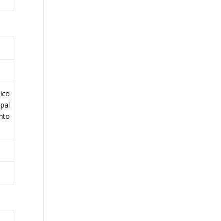
ico
pal
nto