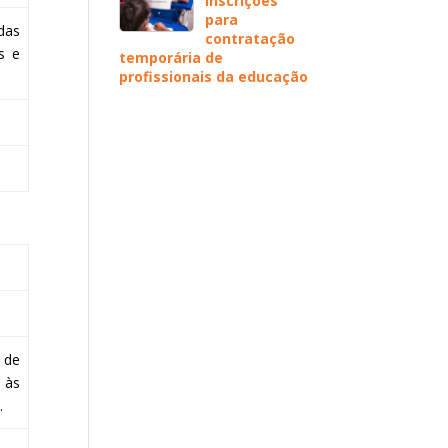
inscrições
para
das
contratação
s e
temporária de
profissionais da educação
 de
 às
.