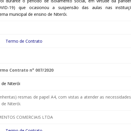
rói durante o período de isolamento social, em virtude da pande
OVID-19) que ocasionou a suspensão das aulas nas instituiç
ema municipal de ensino de Niterói.
Termo de Contrato
rmo Contrato n° 007/2020
de Niterói
uinhentas) resmas de papel A4, com vistas a atender as necessidade
de Niterói.
MENTOS COMERCIAIS LTDA
Termo de Contrato