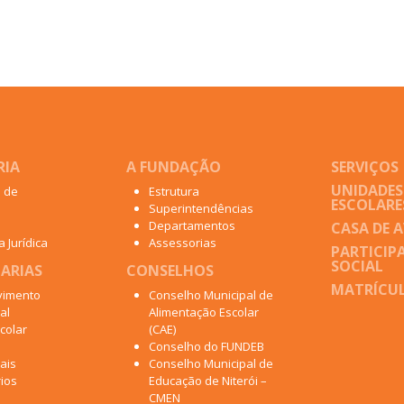
RIA
A FUNDAÇÃO
SERVIÇOS
UNIDADES
o de
Estrutura
ESCOLARE
Superintendências
Departamentos
CASA DE 
 Jurídica
Assessorias
PARTICIP
SOCIAL
ARIAS
CONSELHOS
MATRÍCUL
vimento
Conselho Municipal de
al
Alimentação Escolar
colar
(CAE)
Conselho do FUNDEB
ais
Conselho Municipal de
ios
Educação de Niterói –
CMEN