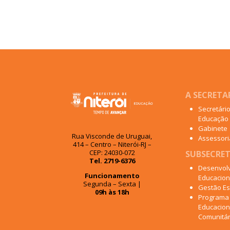
A SECRETA
Secretári
Educação
Gabinete
Rua Visconde de Uruguai,
Assessoria
414 – Centro – Niterói-RJ –
CEP: 24030-072
SUBSECRET
Tel. 2719-6376
Desenvol
Funcionamento
Educacion
Segunda – Sexta |
Gestão Es
09h às 18h
Programa
Educacion
Comunitár