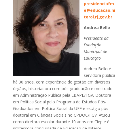
presidenciafm
e@educacao.ni
teroi.rj.gov.br
Andrea Bello
Presidente da
Fundação
Municipal de
Educação
Andrea Bello é
servidora pública
há 30 anos, com experiência de gestão em diversos
órgãos, historiadora com pós-graduação e mestrado
em Administração Pública pela EBAPE/FGV, Doutora
em Política Social pelo Programa de Estudos Pós-
Graduados em Política Social da UFF e estágio pós-
doutoral em Ciências Sociais no CPDOC/FGV. Atuou
como diretora escolar durante 10 anos em Ciep e é
professora concursada da Educação de Niterói.