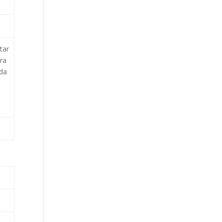
tar
ura
da