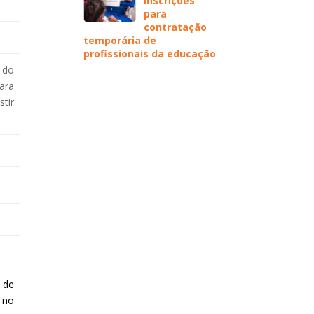
inscrições
para
contratação
temporária de
profissionais da educação
 do
ara
tir
 de
 no