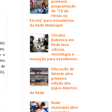
promove
programação
do “Tô de
Férias na
Escola” para estudantes
da Rede Municipal
Circuito
Robótica em
IRO
Rede leva
is,
ciência,
tecnologia e
e o
inovação para estudantes
tes
 de
Educação de
 02,
Niterói abre
primeira
edição dos
Jogos Abertos
da Rede
Rede
municipal abre