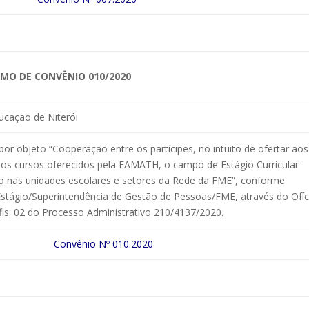
MO DE CONVÊNIO 010/2020
ucação de Niterói
or objeto “Cooperação entre os partícipes, no intuito de ofertar aos
nos cursos oferecidos pela FAMATH, o campo de Estágio Curricular
io nas unidades escolares e setores da Rede da FME”, conforme
Estágio/Superintendência de Gestão de Pessoas/FME, através do Ofíc
fls. 02 do Processo Administrativo 210/4137/2020.
Convênio Nº 010.2020