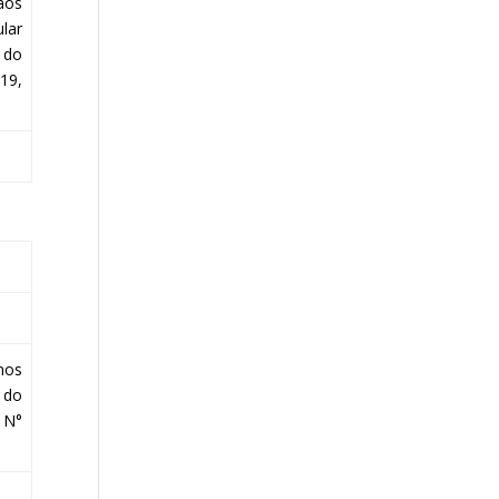
aos
lar
 do
19,
mos
 do
 N°