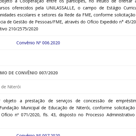
bjeto a Cooperação entre os partícipes, no intuito de ofertar 
ursos oferecidos pela UNILASSALLE, o campo de Estágio Curricu
unidades escolares e setores da Rede da FME, conforme solicitação
cia de Gestão de Pessoas/FME, através do Ofício Expedido n° 45/20
ativo 210/2575/2020
Convênio Nº 006.2020
MO DE CONVÊNIO 007/2020
de Niterói
 objeto a prestação de serviços de concessão de emprésti
Fundação Municipal de Educação de Niterói, conforme solicitação
fício nº 071/2020, fls. 43, disposto no Processo Administrativo
Convênio Nº 007.2020