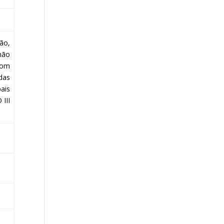
ão,
hão
com
das
ais
III