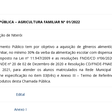
ÚBLICA – AGRICULTURA FAMILIAR Nº 01/2022
ão de Niterói
ento Público tem por objetivo a aquisição de gêneros alimentíc
amiliar, no mínimo 30% da verba da alimentação escolar com dispensa
disposto na Lei nº 11.947/2009 e as resoluções FNDE/CD nº06/202
FNDE nº 20 de 02 de Dezembro de 2020 e Resolução CD/FNDE-PNAE
2021, para atender os alunos matriculados na Rede Municipal
me especificação no item 03(três) e Anexo III – Termo de Referênc
odutos desta Chamada Pública.
Edital
Anexo I