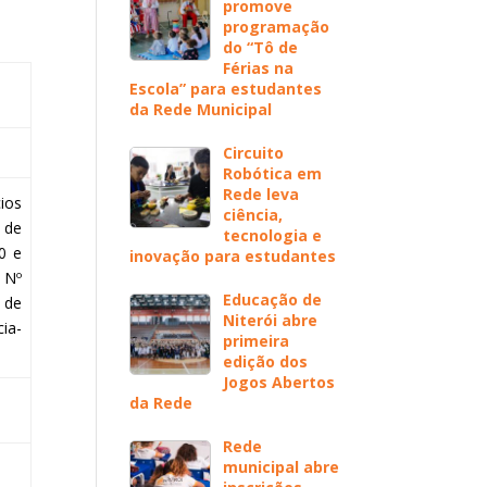
promove
programação
do “Tô de
Férias na
Escola” para estudantes
da Rede Municipal
Circuito
Robótica em
Rede leva
ios
ciência,
 de
tecnologia e
0 e
inovação para estudantes
 Nº
Educação de
 de
Niterói abre
ia-
primeira
edição dos
Jogos Abertos
da Rede
Rede
municipal abre