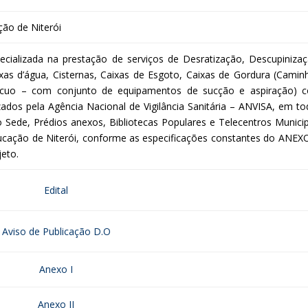
ão de Niterói
cializada na prestação de serviços de Desratização, Descupinizaç
xas d’água, Cisternas, Caixas de Esgoto, Caixas de Gordura (Camin
Vácuo – com conjunto de equipamentos de sucção e aspiração) 
zados pela Agência Nacional de Vigilância Sanitária – ANVISA, em to
o Sede, Prédios anexos, Bibliotecas Populares e Telecentros Municip
cação de Niterói, conforme as especificações constantes do ANEXO 
eto.
Edital
Aviso de Publicação D.O
Anexo I
Anexo II