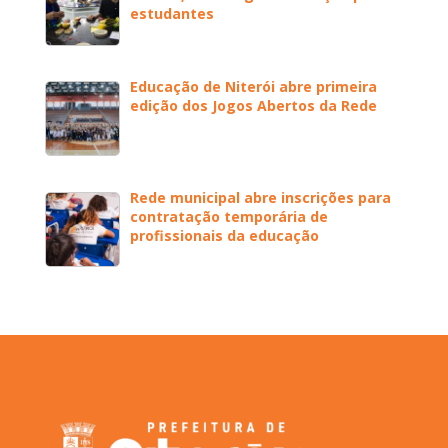
estudantes
Educação de Niterói abre primeira
edição dos Jogos Abertos da Rede
Rede municipal abre inscrições para
contratação temporária de
profissionais da educação