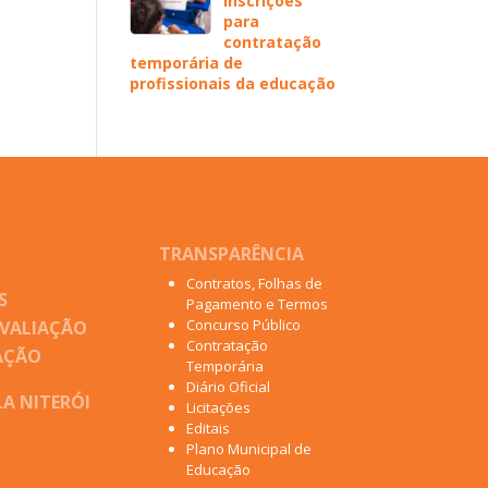
inscrições
para
contratação
temporária de
profissionais da educação
TRANSPARÊNCIA
Contratos, Folhas de
S
Pagamento e Termos
Concurso Público
AVALIAÇÃO
Contratação
AÇÃO
Temporária
Diário Oficial
A NITERÓI
Licitações
Editais
Plano Municipal de
Educação