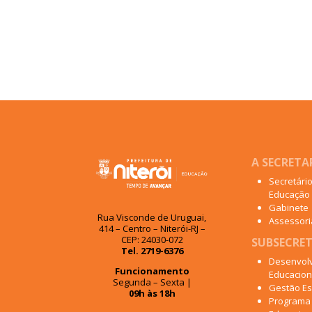
A SECRETA
Secretári
Educação
Gabinete
Rua Visconde de Uruguai,
Assessoria
414 – Centro – Niterói-RJ –
CEP: 24030-072
SUBSECRET
Tel. 2719-6376
Desenvol
Funcionamento
Educacion
Segunda – Sexta |
Gestão Es
09h às 18h
Programa