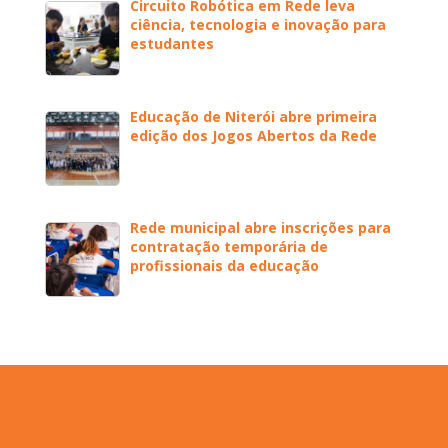
Circuito Robótica em Rede leva
ciência, tecnologia e inovação para
estudantes
Educação de Niterói abre primeira
edição dos Jogos Abertos da Rede
Rede municipal abre inscrições para
contratação temporária de
profissionais da educação