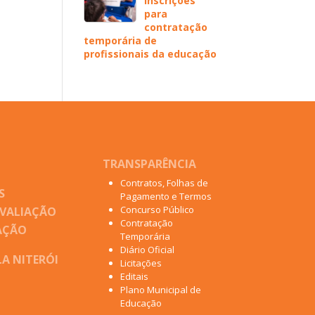
inscrições
para
contratação
temporária de
profissionais da educação
TRANSPARÊNCIA
Contratos, Folhas de
S
Pagamento e Termos
Concurso Público
AVALIAÇÃO
Contratação
AÇÃO
Temporária
Diário Oficial
A NITERÓI
Licitações
Editais
Plano Municipal de
Educação