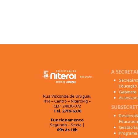
A SECRETA
Secretári
Educação
Gabinete
Rua Visconde de Uruguai,
Assessoria
414 – Centro – Niterói-RJ –
CEP: 24030-072
SUBSECRET
Tel. 2719-6376
Desenvol
Funcionamento
Educacion
Segunda – Sexta |
Gestão Es
09h às 18h
Programa