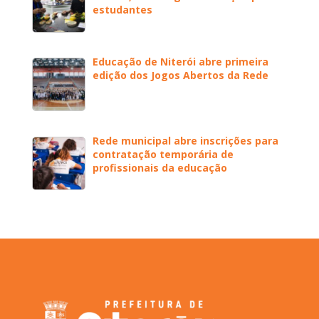
estudantes
Educação de Niterói abre primeira
edição dos Jogos Abertos da Rede
Rede municipal abre inscrições para
contratação temporária de
profissionais da educação