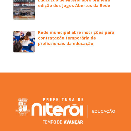
edição dos Jogos Abertos da Rede
Rede municipal abre inscrições para
contratação temporária de
profissionais da educação