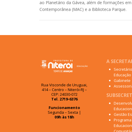
ao Planetário da Gávea, além de formações em
Contemporânea (MAC) e a Biblioteca Parque.
A SECRETA
Secretári
Educação
Gabinete
Rua Visconde de Uruguai,
Assessoria
414 – Centro – Niterói-RJ –
CEP: 24030-072
SUBSECRET
Tel. 2719-6376
Desenvol
Funcionamento
Educacion
Segunda – Sexta |
Gestão Es
09h às 18h
Programa
Educacion
Comunitár