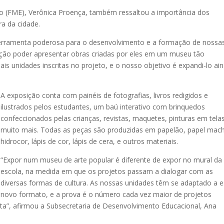
o (FME), Verônica Proença, também ressaltou a importância dos
a da cidade.
ferramenta poderosa para o desenvolvimento e a formação de nossa
fação poder apresentar obras criadas por eles em um museu tão
ais unidades inscritas no projeto, e o nosso objetivo é expandi-lo ai
A exposição conta com painéis de fotografias, livros redigidos e
ilustrados pelos estudantes, um baú interativo com brinquedos
confeccionados pelas crianças, revistas, maquetes, pinturas em telas
muito mais. Todas as peças são produzidas em papelão, papel mac
hidrocor, lápis de cor, lápis de cera, e outros materiais.
“Expor num museu de arte popular é diferente de expor no mural da
escola, na medida em que os projetos passam a dialogar com as
diversas formas de cultura. As nossas unidades têm se adaptado a 
novo formato, e a prova é o número cada vez maior de projetos
ta”, afirmou a Subsecretaria de Desenvolvimento Educacional, Ana