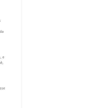
s
nda
, e
hê,
esse