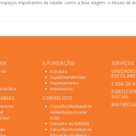
 espaços importantes da cidade, como a Boa Viagem, o Museu de A
RIA
A FUNDAÇÃO
SERVIÇOS
UNIDADES
o de
Estrutura
ESCOLARE
Superintendências
Departamentos
CASA DE 
 Jurídica
Assessorias
PARTICIP
SOCIAL
ARIAS
CONSELHOS
MATRÍCUL
vimento
Conselho Municipal de
al
Alimentação Escolar
colar
(CAE)
Conselho do FUNDEB
ais
Conselho Municipal de
ios
Educação de Niterói –