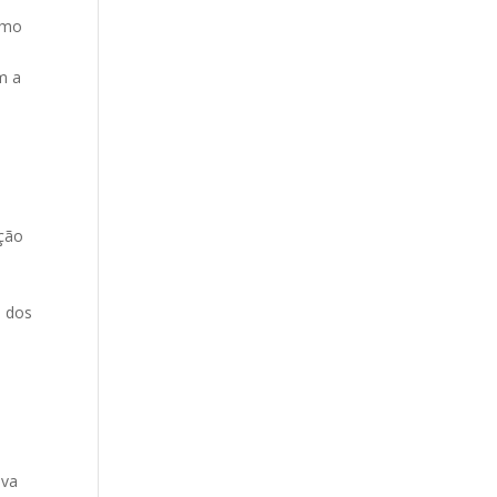
omo
m a
ação
o dos
iva