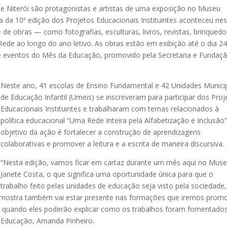
e Niterói são protagonistas e artistas de uma exposição no Museu
ra da 10ª edição dos Projetos Educacionais Instituintes aconteceu ne
de obras — como fotografias, esculturas, livros, revistas, brinquedo
de ao longo do ano letivo. As obras estão em exibição até o dia 2
 de eventos do Mês da Educação, promovido pela Secretaria e Fundaç
Neste ano, 41 escolas de Ensino Fundamental e 42 Unidades Munici
de Educação Infantil (Umeis) se inscreveram para participar dos Proj
Educacionais Instituintes e trabalharam com temas relacionados à
política educacional “Uma Rede Inteira pela Alfabetização e Inclusão”
objetivo da ação é fortalecer a construção de aprendizagens
colaborativas e promover a leitura e a escrita de maneira discursiva.
“Nesta edição, vamos ficar em cartaz durante um mês aqui no Mus
Janete Costa, o que significa uma oportunidade única para que o
trabalho feito pelas unidades de educação seja visto pela sociedade,
ssa mostra também vai estar presente nas formações que iremos prom
, quando eles poderão explicar como os trabalhos foram fomentado
e Educação, Amanda Pinheiro.