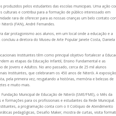
s produzidos pelos estudantes das escolas municipais. Uma ação c
s culturais e contribui para a formação de público interessado em
idade rara de oferecer para as nossas crianças um belo contato co
e Niterói (FAN), André Fernandes.
ra dar protagonismo aos alunos, em um local onde a educação e a
 concluiu a diretora do Museu de Arte Popular Janete Costa, Daniela
acionais Instituintes têm como principal objetivo fortalecer a Educ
ndem as etapas da Educação Infantil, Ensino Fundamental e as
o de Jovens e Adultos. No ano passado, cerca de 25 mil alunos
nais Instituintes, que celebraram os 450 anos de Niterói. A exposiçã
a, pela primeira vez, resgatando a histórias, memória e belezas de
etes e muito mais.
e Fundação Municipal de Educação de Niterói (SME/FME), o Mês da
s e formações para os profissionais e estudantes da Rede Municipal.
nstituintes, a programação conta com o II Colóquio de Atendimento
 práticas pedagógicas, Desafio Maker, mostra de curtas, visita format