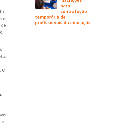
inscrições
para
contratação
sta
temporária de
s e
profissionais da educação
4 de
ão
pais
etos
. O
eu
over
s e