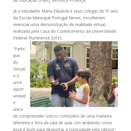
de Educação (FME), Verônica Proença.
Já a estudante Maria Eduarda e seus colegas do 9º ano
da Escola Municipal Portugal Neves, escolheram
vivenciar uma demonstração de realidade virtual,
realizada pela Casa do Conhecimento da Universidade
Federal Fluminense (UFF).
“Partic
ipar
do
Desafi
o é
uma
oport
unidad
e
única
de compreender outros conteúdos de uma maneira
diferente e fora da sala de aula. Um ambiente como
esse é bom para despertar a curiosidade pela ciência”,