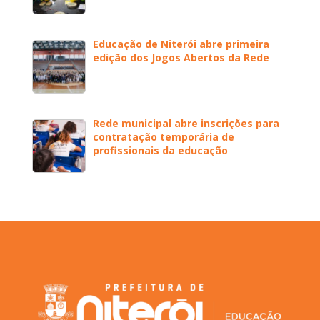
Educação de Niterói abre primeira
edição dos Jogos Abertos da Rede
Rede municipal abre inscrições para
contratação temporária de
profissionais da educação