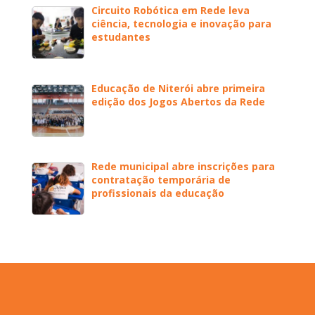
Circuito Robótica em Rede leva
ciência, tecnologia e inovação para
estudantes
Educação de Niterói abre primeira
edição dos Jogos Abertos da Rede
Rede municipal abre inscrições para
contratação temporária de
profissionais da educação