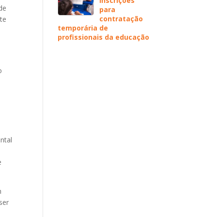
inscrições
 de
para
contratação
nte
temporária de
profissionais da educação
o
ntal
e
m
ser