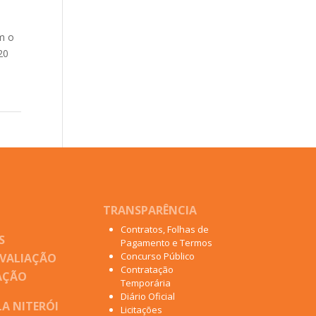
s
om o
20
TRANSPARÊNCIA
Contratos, Folhas de
S
Pagamento e Termos
Concurso Público
AVALIAÇÃO
Contratação
AÇÃO
Temporária
Diário Oficial
A NITERÓI
Licitações