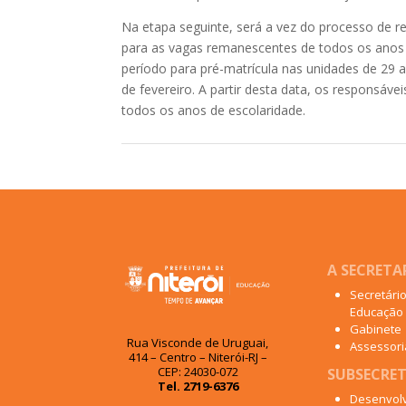
Na etapa seguinte, será a vez do processo de r
para as vagas remanescentes de todos os anos d
período para pré-matrícula nas unidades de 29 a 
de fevereiro. A partir desta data, os responsáv
todos os anos de escolaridade.
A SECRETA
Secretári
Educação
Gabinete
Rua Visconde de Uruguai,
Assessoria
414 – Centro – Niterói-RJ –
CEP: 24030-072
SUBSECRET
Tel. 2719-6376
Desenvol