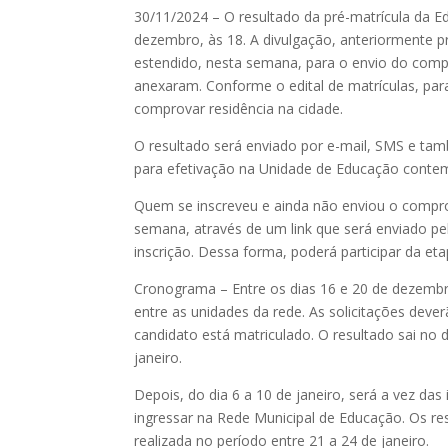
30/11/2024 – O resultado da pré-matrícula da Ed
dezembro, às 18. A divulgação, anteriormente pr
estendido, nesta semana, para o envio do compr
anexaram. Conforme o edital de matrículas, pa
comprovar residência na cidade.
O resultado será enviado por e-mail, SMS e també
para efetivação na Unidade de Educação contem
Quem se inscreveu e ainda não enviou o compro
semana, através de um link que será enviado pe
inscrição. Dessa forma, poderá participar da etap
Cronograma – Entre os dias 16 e 20 de dezembro
entre as unidades da rede. As solicitações deve
candidato está matriculado. O resultado sai no d
janeiro.
Depois, do dia 6 a 10 de janeiro, será a vez da
ingressar na Rede Municipal de Educação. Os res
realizada no período entre 21 a 24 de janeiro.