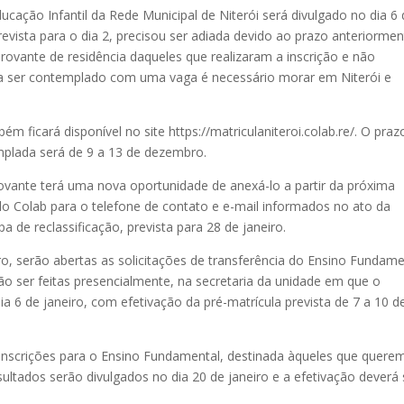
ucação Infantil da Rede Municipal de Niterói será divulgado no dia 6
evista para o dia 2, precisou ser adiada devido ao prazo anteriorme
ovante de residência daqueles que realizaram a inscrição e não
ra ser contemplado com uma vaga é necessário morar em Niterói e
m ficará disponível no site https://matriculaniteroi.colab.re/. O praz
plada será de 9 a 13 de dezembro.
vante terá uma nova oportunidade de anexá-lo a partir da próxima
lo Colab para o telefone de contato e e-mail informados no ato da
a de reclassificação, prevista para 28 de janeiro.
, serão abertas as solicitações de transferência do Ensino Fundame
rão ser feitas presencialmente, na secretaria da unidade em que o
ia 6 de janeiro, com efetivação da pré-matrícula prevista de 7 a 10 d
s inscrições para o Ensino Fundamental, destinada àqueles que quere
ultados serão divulgados no dia 20 de janeiro e a efetivação deverá 