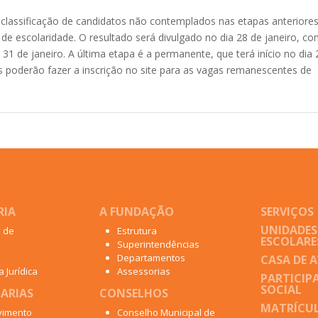
eclassificação de candidatos não contemplados nas etapas anteriore
e escolaridade. O resultado será divulgado no dia 28 de janeiro, c
31 de janeiro. A última etapa é a permanente, que terá início no dia 
eis poderão fazer a inscrição no site para as vagas remanescentes de
RIA
A FUNDAÇÃO
SERVIÇOS
UNIDADES
o de
Estrutura
ESCOLARE
Superintendências
Departamentos
CASA DE 
 Jurídica
Assessorias
PARTICIP
SOCIAL
ARIAS
CONSELHOS
MATRÍCUL
vimento
Conselho Municipal de