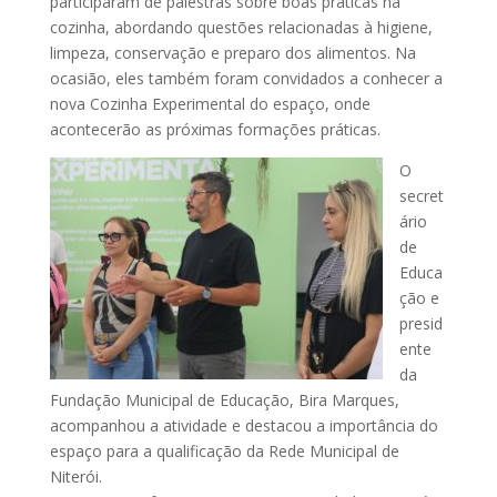
participaram de palestras sobre boas práticas na
cozinha, abordando questões relacionadas à higiene,
limpeza, conservação e preparo dos alimentos. Na
ocasião, eles também foram convidados a conhecer a
nova Cozinha Experimental do espaço, onde
acontecerão as próximas formações práticas.
O
secret
ário
de
Educa
ção e
presid
ente
da
Fundação Municipal de Educação, Bira Marques,
acompanhou a atividade e destacou a importância do
espaço para a qualificação da Rede Municipal de
Niterói.