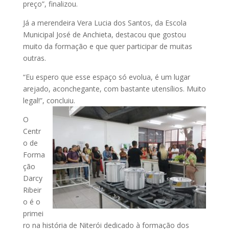
preço”, finalizou.
Já a merendeira Vera Lucia dos Santos, da Escola
Municipal José de Anchieta, destacou que gostou
muito da formação e que quer participar de muitas
outras.
“Eu espero que esse espaço só evolua, é um lugar
arejado, aconchegante, com bastante utensílios. Muito
legal!”, concluiu.
O
Centr
o de
Forma
ção
Darcy
Ribeir
o é o
primei
ro na história de Niterói dedicado à formação dos