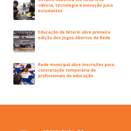
ciência, tecnologia e inovação para
estudantes
Educação de Niterói abre primeira
edição dos Jogos Abertos da Rede
Rede municipal abre inscrições para
contratação temporária de
profissionais da educação