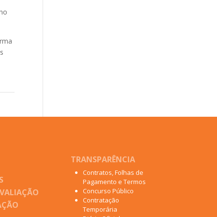
ano
orma
os
TRANSPARÊNCIA
Contratos, Folhas de
S
Pagamento e Termos
Concurso Público
AVALIAÇÃO
Contratação
AÇÃO
Temporária