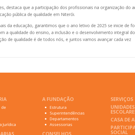
es, destaca que a participação dos profissionais na organização do 
cação pública de qualidade em Niterói.
nais da educação, garantimos que o ano letivo de 2025 se inicie de f
a qualidade do ensino, a inclusão e o desenvolvimento integral d
ação de qualidade é de todos nós, e juntos vamos avançar cada vez
RIA
A FUNDAÇÃO
SERVIÇOS
UNIDADES
o de
Estrutura
ESCOLARE
Superintendências
Departamentos
CASA DE 
 Jurídica
Assessorias
PARTICIP
SOCIAL
ARIAS
CONSELHOS