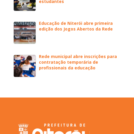
estudantes
Educação de Niterói abre primeira
edição dos Jogos Abertos da Rede
Rede municipal abre inscrições para
contratação temporária de
profissionais da educação