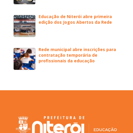
Educação de Niterói abre primeira
edição dos Jogos Abertos da Rede
Rede municipal abre inscrições para
contratação temporária de
profissionais da educação