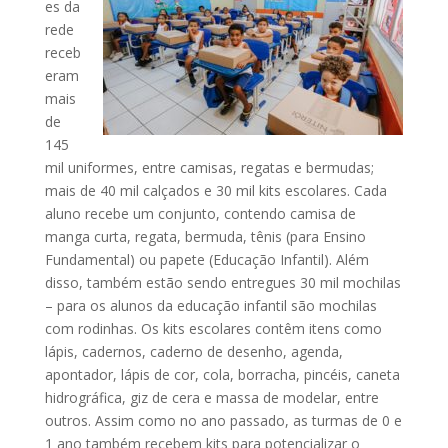
es da
rede
receb
eram
mais
de
145
mil uniformes, entre camisas, regatas e bermudas;
mais de 40 mil calçados e 30 mil kits escolares. Cada
aluno recebe um conjunto, contendo camisa de
manga curta, regata, bermuda, tênis (para Ensino
Fundamental) ou papete (Educação Infantil). Além
disso, também estão sendo entregues 30 mil mochilas
– para os alunos da educação infantil são mochilas
com rodinhas. Os kits escolares contêm itens como
lápis, cadernos, caderno de desenho, agenda,
apontador, lápis de cor, cola, borracha, pincéis, caneta
hidrográfica, giz de cera e massa de modelar, entre
outros. Assim como no ano passado, as turmas de 0 e
1 ano também recebem kits para potencializar o