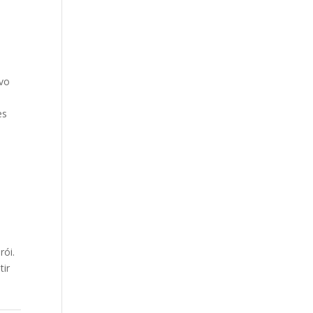
e
ivo
es
rói.
tir