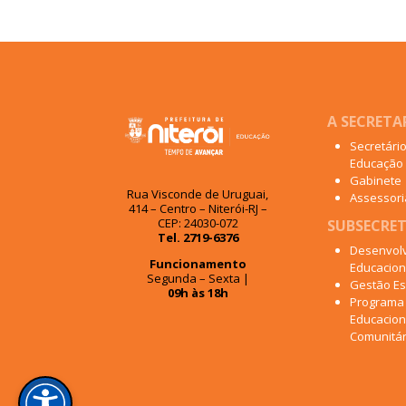
A SECRETA
Secretári
Educação
Gabinete
Rua Visconde de Uruguai,
Assessoria
414 – Centro – Niterói-RJ –
CEP: 24030-072
SUBSECRET
Tel. 2719-6376
Desenvol
Funcionamento
Educacion
Segunda – Sexta |
Gestão Es
09h às 18h
Programa
Educacion
Comunitár