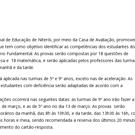
ipal de Educação de Niterói, por meio da Casa de Avaliação, promove
 que tem como objetivo identificar as competências dos
estudantes do
ino Fundamental. As provas serão compostas por 18 questões de
esa e 18 matemática, e serão aplicadas pelos professores das turma
manhã e da tarde.
rá aplicada nas turmas de 5º e 9º anos, exceto nas de aceleração. As
 estudantes com deficiência serão adaptadas de acordo com a
iações ocorrerá nas seguintes datas: as turmas de 9º ano irão fazer a
1 de março, e as de 5º ano no dia 13 de março. As provas serão
horários da manhã, das 8h às 10h30, e da tarde, das 13h30 às 16h, 
s horas e meia, sendo recomendada a reserva dos últimos 20 minut
imento do cartão-resposta.