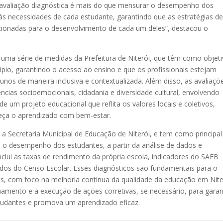
 avaliação diagnóstica é mais do que mensurar o desempenho dos
s às necessidades de cada estudante, garantindo que as estratégias d
recionadas para o desenvolvimento de cada um deles”, destacou o
.
e uma série de medidas da Prefeitura de Niterói, que têm como objet
io, garantindo o acesso ao ensino e que os profissionais estejam
nos de maneira inclusiva e contextualizada. Além disso, as avaliaçõ
cias socioemocionais, cidadania e diversidade cultural, envolvendo
e um projeto educacional que reflita os valores locais e coletivos,
eça o aprendizado com bem-estar.
 a Secretaria Municipal de Educação de Niterói, e tem como principal
e o desempenho dos estudantes, a partir da análise de dados e
inclui as taxas de rendimento da própria escola, indicadores do SAEB
ados do Censo Escolar. Esses diagnósticos são fundamentais para o
s, com foco na melhoria contínua da qualidade da educação em Nite
ento e a execução de ações corretivas, se necessário, para garan
tudantes e promova um aprendizado eficaz.