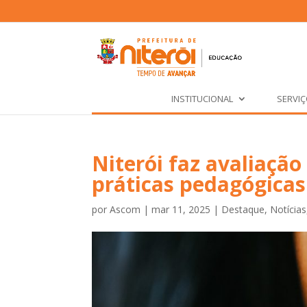
INSTITUCIONAL
SERVI
Niterói faz avaliação
práticas pedagógicas
por
Ascom
|
mar 11, 2025
|
Destaque
,
Notícias