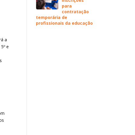
inscrições
para
contratação
temporária de
profissionais da educação
rá a
 5º e
s
com
os