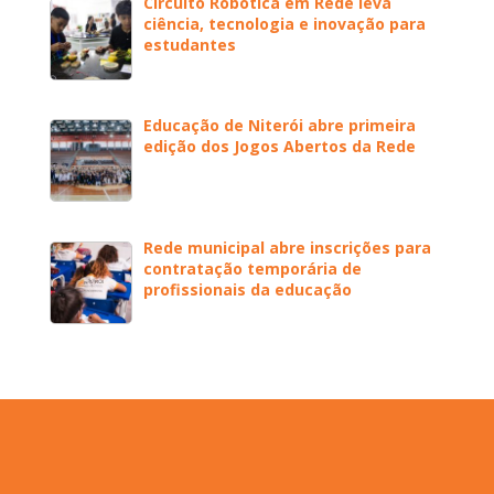
Circuito Robótica em Rede leva
ciência, tecnologia e inovação para
estudantes
Educação de Niterói abre primeira
edição dos Jogos Abertos da Rede
Rede municipal abre inscrições para
contratação temporária de
profissionais da educação