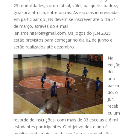
23 modalidades, como futsal, vôlei, basquete, xadrez,
ginástica rítmica, entre outras. As escolas interessadas
em participar do JEN devem se inscrever até o dia 31
de março, através do e-mail
jen.smelniteroi@gmail.com. Os jogos do JEN 2025
estão previstos para começar no dia 02 de junho e
serão realizados até dezembro.
Na
edição
do
ano
passa
do, o
JEN
receb
eu um
recorde de inscrições, com mais de 83 escolas e 6 mil
estudantes participantes. O objetivo deste ano é
ampliar ainda mais a participação nas competições,