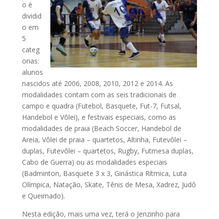
o é
dividid
o em
5
categ
orias:
alunos
nascidos até 2006, 2008, 2010, 2012 e 2014. As
modalidades contam com as seis tradicionais de
campo e quadra (Futebol, Basquete, Fut-7, Futsal,
Handebol e Vôlei), e festivais especiais, como as
modalidades de praia (Beach Soccer, Handebol de
Areia, Vôlei de praia – quartetos, Altinha, Futevôlei –
duplas, Futevôlei – quartetos, Rugby, Futmesa duplas,
Cabo de Guerra) ou as modalidades especiais
(Badminton, Basquete 3 x 3, Ginástica Rítmica, Luta
Olímpica, Natação, Skate, Tênis de Mesa, Xadrez, Judô
e Queimado).
Nesta edição, mais uma vez, terá o Jenzinho para