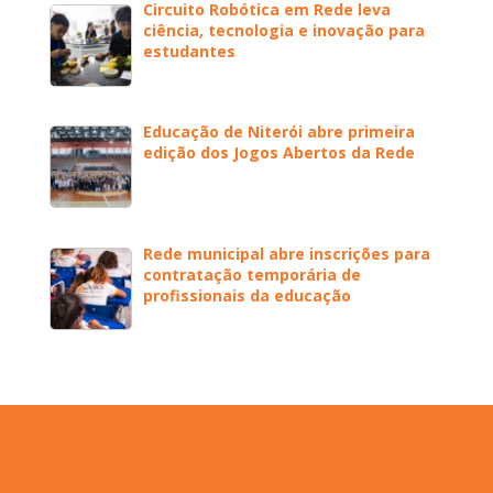
Circuito Robótica em Rede leva
ciência, tecnologia e inovação para
estudantes
Educação de Niterói abre primeira
edição dos Jogos Abertos da Rede
Rede municipal abre inscrições para
contratação temporária de
profissionais da educação