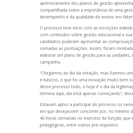
aprimoramento dos planos de gestão apresenta
compartilhada sobre a importância de uma gestã
desempenho e da qualidade do ensino em Niteró
O processo teve início com as inscrições individ
com conteúdos sobre gestão educacional e sua ap
candidatos puderam apresentar as comprovaçõe
somadas as pontuações. Assim, foram montadas
elaborar um plano de gestão para as unidades, 
campanha.
“Chegamos ao dia da votação, mas fizemos uma 
e básicos, o que foi uma inovação muito bem s
desse processo todo, e hoje é o dia da legitima
termina aqui, ela está apenas começando”, diss
Estavam aptos a participar do processo os ser
em que desejassem concorrer por, no mínimo doi
40 horas semanais no exercício da função; que 
pedagógicas, entre outros pré-requisitos.