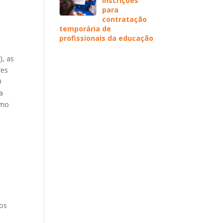
inscrições
para
contratação
temporária de
profissionais da educação
), as
res
9
a
imo
tos