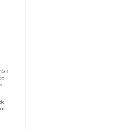
,
s
ntais
ção
ão
ade
a de