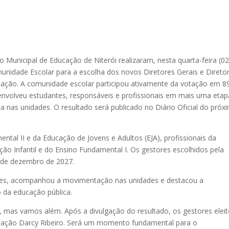
 Municipal de Educação de Niterói realizaram, nesta quarta-feira (02
unidade Escolar para a escolha dos novos Diretores Gerais e Direto
cação. A comunidade escolar participou ativamente da votação em 8
envolveu estudantes, responsáveis e profissionais em mais uma etap
 nas unidades. O resultado será publicado no Diário Oficial do próx
tal II e da Educação de Jovens e Adultos (EJA), profissionais da
ão Infantil e do Ensino Fundamental I. Os gestores escolhidos pela
 de dezembro de 2027.
ques, acompanhou a movimentação nas unidades e destacou a
 da educação pública.
 mas vamos além. Após a divulgação do resultado, os gestores elei
ação Darcy Ribeiro. Será um momento fundamental para o