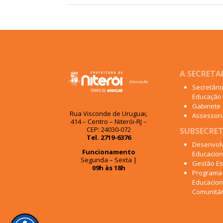
A SECRETA
Secretári
Educação
Gabinete
Rua Visconde de Uruguai,
Assessoria
414 – Centro – Niterói-RJ –
CEP: 24030-072
SUBSECRET
Tel. 2719-6376
Desenvol
Funcionamento
Educacion
Segunda – Sexta |
Gestão Es
09h às 18h
Programa
Educacion
Comunitár