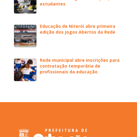
estudantes
Educação de Niterói abre primeira
edição dos Jogos Abertos da Rede
Rede municipal abre inscrições para
contratação temporária de
profissionais da educação