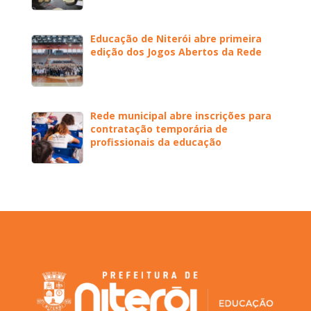
Educação de Niterói abre primeira
edição dos Jogos Abertos da Rede
Rede municipal abre inscrições para
contratação temporária de
profissionais da educação