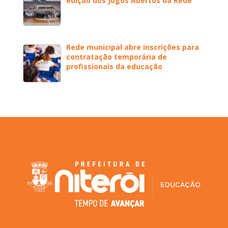
edição dos Jogos Abertos da Rede
Rede municipal abre inscrições para
contratação temporária de
profissionais da educação