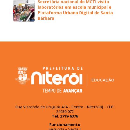
Secretária nacional do MCTI visita
laboratórios em escola municipal e
Plataforma Urbana Digital de Santa
Bárbara
Rua Visconde de Uruguai, 414 – Centro – Niterói-RJ – CEP:
24030-072
Tel. 2719-6376
Funcionamento
Segunda – Sexta |