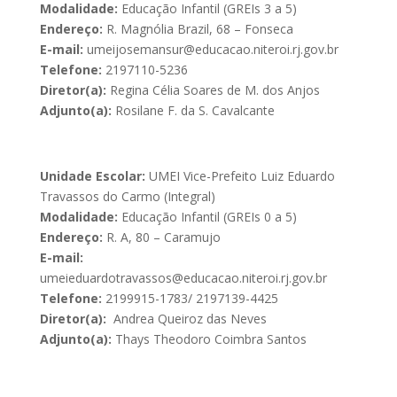
Modalidade:
Educação Infantil (GREIs 3 a 5)
Endereço:
R. Magnólia Brazil, 68 – Fonseca
E-mail:
umeijosemansur@educacao.niteroi.rj.gov.br
Telefone:
2197110-5236
Diretor(a):
Regina Célia Soares de M. dos Anjos
Adjunto(a):
Rosilane F. da S. Cavalcante
Unidade Escolar:
UMEI Vice-Prefeito Luiz Eduardo
Travassos do Carmo (Integral)
Modalidade:
Educação Infantil (GREIs 0 a 5)
Endereço:
R. A, 80 – Caramujo
E-mail:
umeieduardotravassos@educacao.niteroi.rj.gov.br
Telefone:
2199915-1783/ 2197139-4425
Diretor(a):
Andrea Queiroz das Neves
Adjunto(a):
Thays Theodoro Coimbra Santos