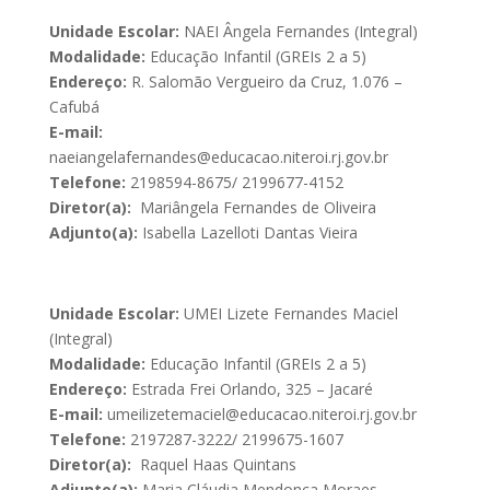
Unidade Escolar:
NAEI Ângela Fernandes (Integral)
Modalidade:
Educação Infantil (GREIs 2 a 5)
Endereço:
R. Salomão Vergueiro da Cruz, 1.076 –
Cafubá
E-mail:
naeiangelafernandes@educacao.niteroi.rj.gov.br
Telefone:
2198594-8675/ 2199677-4152
Diretor(a):
Mariângela Fernandes de Oliveira
Adjunto(a):
Isabella Lazelloti Dantas Vieira
Unidade Escolar:
UMEI Lizete Fernandes Maciel
(Integral)
Modalidade:
Educação Infantil (GREIs 2 a 5)
Endereço:
Estrada Frei Orlando, 325 – Jacaré
E-mail:
umeilizetemaciel@educacao.niteroi.rj.gov.br
Telefone:
2197287-3222/ 2199675-1607
Diretor(a):
Raquel Haas Quintans
Adjunto(a):
Maria Cláudia Mendonça Moraes