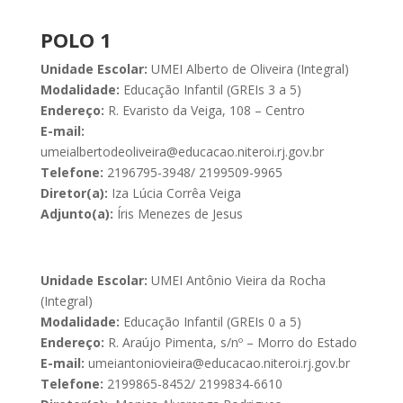
POLO 1
Unidade Escolar:
UMEI Alberto de Oliveira (Integral)
Modalidade:
Educação Infantil (GREIs 3 a 5)
Endereço:
R. Evaristo da Veiga, 108 – Centro
E-mail:
umeialbertodeoliveira@educacao.niteroi.rj.gov.br
Telefone:
2196795-3948/ 2199509-9965
Diretor(a):
Iza Lúcia Corrêa Veiga
Adjunto(a):
Íris Menezes de Jesus
Unidade Escolar:
UMEI Antônio Vieira da Rocha
(Integral)
Modalidade:
Educação Infantil (GREIs 0 a 5)
Endereço:
R. Araújo Pimenta, s/nº – Morro do Estado
E-mail:
umeiantoniovieira@educacao.niteroi.rj.gov.br
Telefone:
2199865-8452/ 2199834-6610