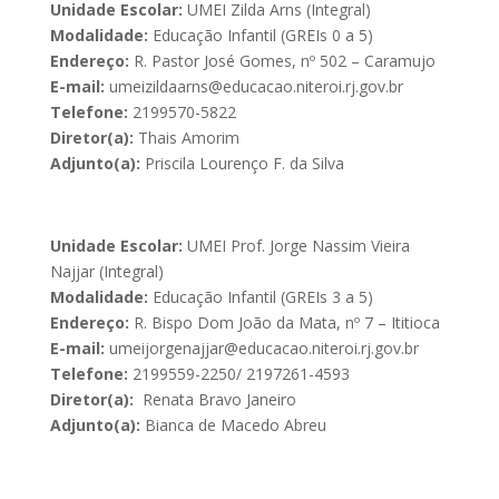
Unidade Escolar:
UMEI Zilda Arns (Integral)
Modalidade:
Educação Infantil (GREIs 0 a 5)
Endereço:
R. Pastor José Gomes, nº 502 – Caramujo
E-mail:
umeizildaarns@educacao.niteroi.rj.gov.br
Telefone:
2199570-5822
Diretor(a):
Thais Amorim
Adjunto(a):
Priscila Lourenço F. da Silva
Unidade Escolar:
UMEI Prof. Jorge Nassim Vieira
Najjar (Integral)
Modalidade:
Educação Infantil (GREIs 3 a 5)
Endereço:
R. Bispo Dom João da Mata, nº 7 – Ititioca
E-mail:
umeijorgenajjar@educacao.niteroi.rj.gov.br
Telefone:
2199559-2250/ 2197261-4593
Diretor(a):
Renata Bravo Janeiro
Adjunto(a):
Bianca de Macedo Abreu