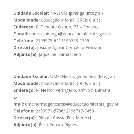
Unidade Escolar:
NAEI Vila Ipiranga (Integral)
Modalidade:
Educação Infantil (GREIs 0 a 5)
Endereço:
R. Tenente Osório, 73 – Fonseca
E-mail:
naeivilaipiranga@educacao.niteroi.rj.gov.br
Telefone:
2199975-6211/ 96753-1769
Diretor(a):
Josiane Aguiar Cerqueira Feliciano
Adjunto(a):
Jaqueline Damasceno
Unidade Escolar:
UMEI Hermógenes Reis (Integral)
Modalidade:
Educação Infantil (GREIs 3 a 5)
Endereço:
R. Nestor Perlingeiro, s/nº, Stª Bárbara
E-
mail:
umeihermogenesreis@educacao.niteroi.rj.gov.br
Telefone:
2199971-5796/ 2196717-0450
Diretor(a):
Rita de Cássia Felx Merecci
Adjunto(a):
Érika Pereira Rigues