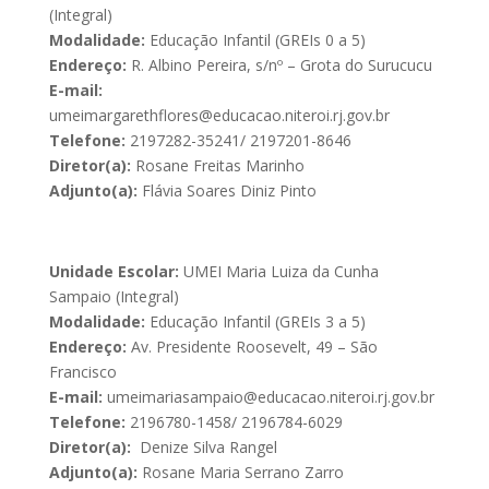
(Integral)
Modalidade:
Educação Infantil (GREIs 0 a 5)
Endereço:
R. Albino Pereira, s/nº – Grota do Surucucu
E-mail:
umeimargarethflores@educacao.niteroi.rj.gov.br
Telefone:
2197282-35241/ 2197201-8646
Diretor(a):
Rosane Freitas Marinho
Adjunto(a):
Flávia Soares Diniz Pinto
Unidade Escolar:
UMEI Maria Luiza da Cunha
Sampaio (Integral)
Modalidade:
Educação Infantil (GREIs 3 a 5)
Endereço:
Av. Presidente Roosevelt, 49 – São
Francisco
E-mail:
umeimariasampaio@educacao.niteroi.rj.gov.br
Telefone:
2196780-1458/ 2196784-6029
Diretor(a):
Denize Silva Rangel
Adjunto(a):
Rosane Maria Serrano Zarro