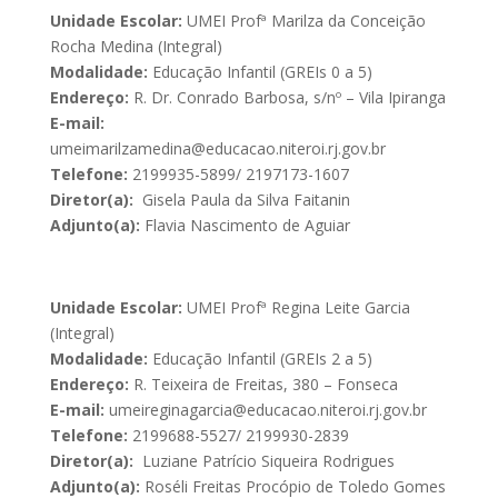
Unidade Escolar:
UMEI Profª Marilza da Conceição
Rocha Medina (Integral)
Modalidade:
Educação Infantil (GREIs 0 a 5)
Endereço:
R. Dr. Conrado Barbosa, s/nº – Vila Ipiranga
E-mail:
umeimarilzamedina@educacao.niteroi.rj.gov.br
Telefone:
2199935-5899/ 2197173-1607
Diretor(a):
Gisela Paula da Silva Faitanin
Adjunto(a):
Flavia Nascimento de Aguiar
Unidade Escolar:
UMEI Profª Regina Leite Garcia
(Integral)
Modalidade:
Educação Infantil (GREIs 2 a 5)
Endereço:
R. Teixeira de Freitas, 380 – Fonseca
E-mail:
umeireginagarcia@educacao.niteroi.rj.gov.br
Telefone:
2199688-5527/ 2199930-2839
Diretor(a):
Luziane Patrício Siqueira Rodrigues
Adjunto(a):
Roséli Freitas Procópio de Toledo Gomes