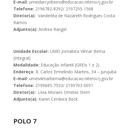
E-mail:
umeidarcyribeiro@educacao.niteroi.rj.gov.br
Telefone:
2196782-8292/ 2197255-1568
Diretor(a):
Vanderléa de Nazareth Rodrigues Costa
Ramos
Adjunto(a):
Andrea Rangel
Unidade Escolar:
UMEI Jornalista Vilmar Berna
(Integral)
Modalidade:
Educação Infantil (GREIs 1 e 2)
Endereço:
R. Carlos Ermelindo Martins, 34 – Jurujuba
E-mail:
umeivilmarberna@educacao.niteroi.rj.gov.br
Telefone:
2199685-7553/ 2199703-0051
Diretor(a):
Lívia Moraes Ornelas Stern
Adjunto(a):
Karen Cerdeira Beck
POLO 7