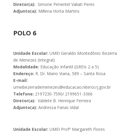
Diretor(a):
Simone Pimentel Valiati Peres
Adjunto(a):
Millena Horta Martins
POLO 6
Unidade Escolar:
UMEI Geraldo Montedônio Bezerra
de Menezes (Integral)
Modalidade:
Educação Infantil (GREIs 2 a 5)
Endereço:
R. Dr. Mario Viana, 589 – Santa Rosa
E-mail:
umeibezerrademenezes@educacao.niteroi.rj.gov.br
Telefone:
2197230-7590/ 2199651-3366
Diretor(a):
Valdete B. Henrique Ferreira
Adjunto(a):
Andressa Farias Vidal
Unidade Escolar:
UMEI Profª Margareth Flores