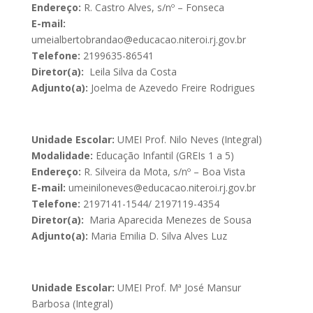
Endereço:
R. Castro Alves, s/nº – Fonseca
E-mail:
umeialbertobrandao@educacao.niteroi.rj.gov.br
Telefone:
2199635-86541
Diretor(a):
Leila Silva da Costa
Adjunto(a):
Joelma de Azevedo Freire Rodrigues
Unidade Escolar:
UMEI Prof. Nilo Neves (Integral)
Modalidade:
Educação Infantil (GREIs 1 a 5)
Endereço:
R. Silveira da Mota, s/nº – Boa Vista
E-mail:
umeiniloneves@educacao.niteroi.rj.gov.br
Telefone:
2197141-1544/ 2197119-4354
Diretor(a):
Maria Aparecida Menezes de Sousa
Adjunto(a):
Maria Emilia D. Silva Alves Luz
Unidade Escolar:
UMEI Prof. Mª José Mansur
Barbosa (Integral)