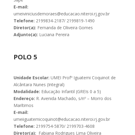
E-mail:
umeiviniciusdemoraes@educacao.niteroi.rj.gov.br
Telefone:
2199834-2187/ 2199819-1490
Diretor(a):
Fernanda de Oliveira Gomes
Adjunto(a):
Luciana Pereira
POLO 5
Unidade Escolar:
UMEI Profº Iguatemi Coquinot de
Alcântara Nunes (Integral)
Modalidade:
Educação Infantil (GREIs 0 a 5)
Endereço:
R. Avenida Machado, s/nº – Morro dos
Marítimos
E-mail:
umeiiguatemicoquinot@educacao.niteroi.rj.gov.br
Telefone:
2199754-5870/ 2199703-4608
Diretor(a):
Fabiana Rodrigues Lima Oliveira