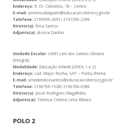
Endereço:
R. Dr. Celestino, 78 – Centro
E-mail:
umeirosaldapaim@educacao.niteroi.rj.gov.br
Telefone:
2199509-2691/ 2197290-2396
Diretor(a):
Érica Santos
Adjunto(a):
Jéssica Dantas
Unidade Escolar:
UMEI Leni dos Santos Oliveira
(Integral)
Modalidade:
Educação Infantil (GREIs 1 e 2)
Endereço:
Lad. Major Rocha, s/nº – Ponta d’Areia
E-mail:
umeilenidossantos@educacao.niteroi.rj.gov.br
Telefone:
2196759-1528/ 2196766-0386
Diretor(a):
Jessé Rodrigues Magalhães
Adjunto(a):
Thereza Cristina Lima Ribeiro
POLO 2