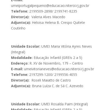
umeiportugalpequeno@educacao.niteroi.rj.gov.br
Telefone:
2199509-2898/ 2199741-8235
Diretor(a):
Valeria Alves Macedo
Adjunto(a):
Heloisa Helena B. Crespo Quitete
Coutinho
Unidade Escolar:
UMEI Maria Vitória Ayres Neves
(Integral)
Modalidade:
Educação Infantil (GREIs 2 a 5)
Endereço:
R. XV de Novembro, 179 – Centro
E-mail:
umeivitorianeves@educacao.niteroi.rj.gov.br
Telefone:
2197299-1200/ 2199556-4055
Diretor(a):
Roseli Maiatto de Castro
Adjunto(a):
Bruna Luíza C. de Sá C. Azevedo
Unidade Escolar:
UMEI Rosalda Paim (Integral)
Modalidade:
Educação Infantil (GREIs 2 a 5)