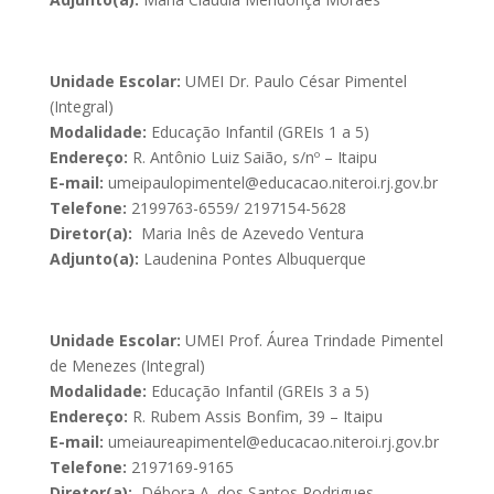
Unidade Escolar:
UMEI Dr. Paulo César Pimentel
(Integral)
Modalidade:
Educação Infantil (GREIs 1 a 5)
Endereço:
R. Antônio Luiz Saião, s/nº – Itaipu
E-mail:
umeipaulopimentel@educacao.niteroi.rj.gov.br
Telefone:
2199763-6559/ 2197154-5628
Diretor(a):
Maria Inês de Azevedo Ventura
Adjunto(a):
Laudenina Pontes Albuquerque
Unidade Escolar:
UMEI Prof. Áurea Trindade Pimentel
de Menezes (Integral)
Modalidade:
Educação Infantil (GREIs 3 a 5)
Endereço:
R. Rubem Assis Bonfim, 39 – Itaipu
E-mail:
umeiaureapimentel@educacao.niteroi.rj.gov.br
Telefone:
2197169-9165
Diretor(a):
Débora A. dos Santos Rodrigues