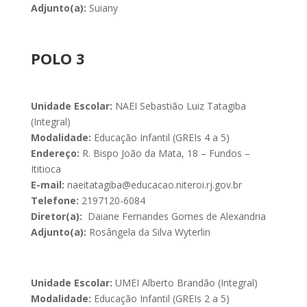
Adjunto(a):
Suiany
POLO 3
Unidade Escolar:
NAEI Sebastião Luiz Tatagiba
(Integral)
Modalidade:
Educação Infantil (GREIs 4 a 5)
Endereço:
R. Bispo João da Mata, 18 – Fundos –
Ititioca
E-mail:
naeitatagiba@educacao.niteroi.rj.gov.br
Telefone:
2197120-6084
Diretor(a):
Daiane Fernandes Gomes de Alexandria
Adjunto(a):
Rosângela da Silva Wyterlin
Unidade Escolar:
UMEI Alberto Brandão (Integral)
Modalidade:
Educação Infantil (GREIs 2 a 5)