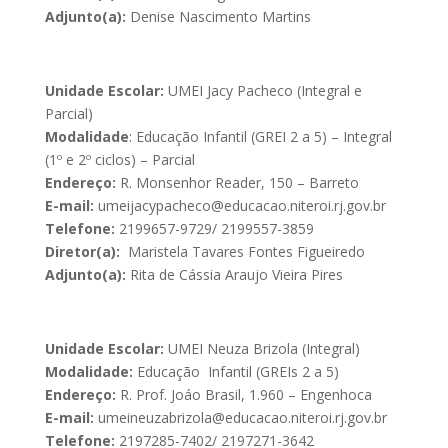
Adjunto(a):
Denise Nascimento Martins
Unidade Escolar:
UMEI Jacy Pacheco (Integral e
Parcial)
Modalidade
: Educação Infantil (GREI 2 a 5) – Integral
(1º e 2º ciclos) – Parcial
Endereço:
R. Monsenhor Reader, 150 – Barreto
E-mail:
umeijacypacheco@educacao.niteroi.rj.gov.br
Telefone:
2199657-9729/ 2199557-3859
Diretor(a):
Maristela Tavares Fontes Figueiredo
Adjunto(a):
Rita de Cássia Araujo Vieira Pires
Unidade Escolar:
UMEI Neuza Brizola (Integral)
Modalidade:
Educação Infantil (GREIs 2 a 5)
Endereço:
R. Prof. Joáo Brasil, 1.960 – Engenhoca
E-mail:
umeineuzabrizola@educacao.niteroi.rj.gov.br
Telefone:
2197285-7402/ 2197271-3642