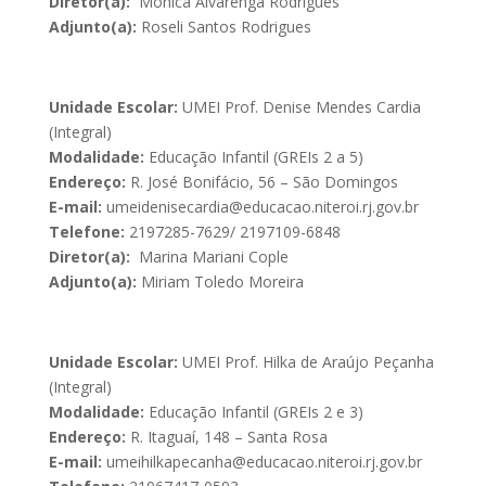
Diretor(a):
Monica Alvarenga Rodrigues
Adjunto(a):
Roseli Santos Rodrigues
Unidade Escolar:
UMEI Prof. Denise Mendes Cardia
(Integral)
Modalidade:
Educação Infantil (GREIs 2 a 5)
Endereço:
R. José Bonifácio, 56 – São Domingos
E-mail:
umeidenisecardia@educacao.niteroi.rj.gov.br
Telefone:
2197285-7629/ 2197109-6848
Diretor(a):
Marina Mariani Cople
Adjunto(a):
Miriam Toledo Moreira
Unidade Escolar:
UMEI Prof. Hilka de Araújo Peçanha
(Integral)
Modalidade:
Educação Infantil (GREIs 2 e 3)
Endereço:
R. Itaguaí, 148 – Santa Rosa
E-mail:
umeihilkapecanha@educacao.niteroi.rj.gov.br