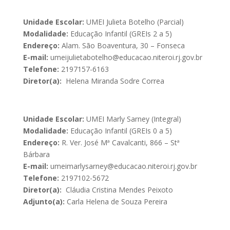
Unidade Escolar:
UMEI Julieta Botelho (Parcial)
Modalidade:
Educação Infantil (GREIs 2 a 5)
Endereço:
Alam. São Boaventura, 30 – Fonseca
E-mail:
umeijulietabotelho@educacao.niteroi.rj.gov.br
Telefone:
2197157-6163
Diretor(a):
Helena Miranda Sodre Correa
Unidade Escolar:
UMEI Marly Sarney (Integral)
Modalidade:
Educação Infantil (GREIs 0 a 5)
Endereço:
R. Ver. José Mª Cavalcanti, 866 – Stª
Bárbara
E-mail:
umeimarlysarney@educacao.niteroi.rj.gov.br
Telefone:
2197102-5672
Diretor(a):
Cláudia Cristina Mendes Peixoto
Adjunto(a):
Carla Helena de Souza Pereira