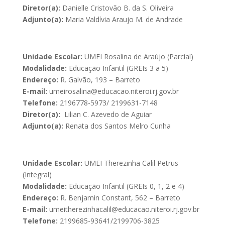
Diretor(a):
Danielle Cristovão B. da S. Oliveira
Adjunto(a):
Maria Valdívia Araujo M. de Andrade
Unidade Escolar:
UMEI Rosalina de Araújo (Parcial)
Modalidade:
Educação Infantil (GREIs 3 a 5)
Endereço:
R. Galvão, 193 – Barreto
E-mail:
umeirosalina@educacao.niteroi.rj.gov.br
Telefone:
2196778-5973/ 2199631-7148
Diretor(a):
Lilian C. Azevedo de Aguiar
Adjunto(a):
Renata dos Santos Melro Cunha
Unidade Escolar:
UMEI Therezinha Calil Petrus
(Integral)
Modalidade:
Educação Infantil (GREIs 0, 1, 2 e 4)
Endereço:
R. Benjamin Constant, 562 – Barreto
E-mail:
umeitherezinhacalil@educacao.niteroi.rj.gov.br
Telefone:
2199685-93641/2199706-3825