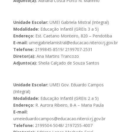
Adjunto(a):
Adriana Costa Porto N. Marinho
Unidade Escolar:
UMEI Gabriela Mistral (Integral)
Modalidade:
Educação Infantil (GREIs 3 a 5)
Endereço:
Est. Caetano Monteiro, 820 – Pendotiba
E-mail:
umeigabrielamistral@educacao.niteroi.rj.gov.br
Telefone:
2199845-8519/ 2199707-2531
Diretor(a):
Ana Martins Trancozo
Adjunto(a):
Sheila Calçado de Souza Santos
Unidade Escolar:
UMEI Gov. Eduardo Campos
(Integral)
Modalidade:
Educação Infantil (GREIs 2 a 5)
Endereço:
R. Aurora Ribeiro, 8-A – Maria Paula
E-mail:
umeieduardocampos@educacao.niteroi.rj.gov.br
Telefone:
2199504-5048/ 2197255-4007