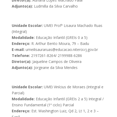
Diretor(a):
Adriana Lopes Machado Faial
Adjunto(a):
Ludmilla da Silva Carvalho
Unidade Escolar:
UMEI Profª Lisaura Machado Ruas
(Integral)
Modalidade:
Educação Infantil (GREIs 0 a 5)
Endereço:
R. Arthur Bento Moura, 79 – Badu
E-mail:
umeilisauraruas@educacao.niteroi.rj.gov.br
Telefone:
2197261-8264/ 2199988-6286
Diretor(a):
Jaqueline Campos de Oliveira
Adjunto(a):
Jorgeane da Silva Mendes
Unidade Escolar:
UMEi Vinícius de Moraes (Integral e
Parcial)
Modalidade:
Educação Infantil (GREIs 2 a 5) Integral /
Ensino Fundamental (1º ciclo) Parcial
Endereço:
Est. Washington Luiz, Qd 2, Lt 1, 2 e 3 –
Sapê