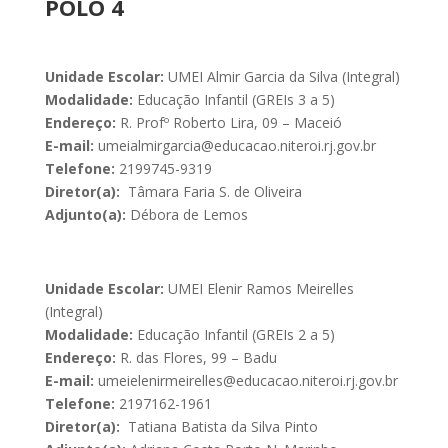
POLO 4
Unidade Escolar:
UMEI Almir Garcia da Silva (Integral)
Modalidade:
Educação Infantil (GREIs 3 a 5)
Endereço:
R. Profº Roberto Lira, 09 – Maceió
E-mail:
umeialmirgarcia@educacao.niteroi.rj.gov.br
Telefone:
2199745-9319
Diretor(a):
Tâmara Faria S. de Oliveira
Adjunto(a):
Débora de Lemos
Unidade Escolar:
UMEI Elenir Ramos Meirelles
(Integral)
Modalidade:
Educação Infantil (GREIs 2 a 5)
Endereço:
R. das Flores, 99 – Badu
E-mail:
umeielenirmeirelles@educacao.niteroi.rj.gov.br
Telefone:
2197162-1961
Diretor(a):
Tatiana Batista da Silva Pinto