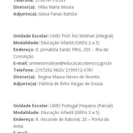
Telefone:
21967417-0593
Diretor(a):
Hélia Maria Moura
Adjunto(a):
Geisa Farias Batista
Unidade Escolar:
UMEI Prof. Írio Molinari (Integral)
Modalidade:
Educação Infantil (GREIs 2 a 5)
Endereço:
R. Jornalista Sardo Filho, 255 – Ilha da
Conceição
E-mail:
umeiiriomolinari@educacao.niteroi.rj.gov.br
Telefone:
2197292-9820/ 2199512-0781
Diretor(a):
Regina Maura Neves de Vicentis
Adjunto(a):
Patrícia de Brito Vargas de Souza
Unidade Escolar:
UMEI Portugal Pequeno (Parcial)
Modalidade:
Educação Infantil (GREIs 3 a 5)
Endereço:
R. Visconde de Itaboraí, 20 – Ponta da
Areia
E-mail: