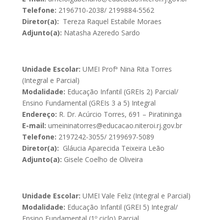
Telefone:
2196710-2038/ 2199884-5562
Diretor(a):
Tereza Raquel Estabile Moraes
Adjunto(a):
Natasha Azeredo Sardo
Unidade Escolar:
UMEI Profª Nina Rita Torres
(Integral e Parcial)
Modalidade:
Educação Infantil (GREIs 2) Parcial/
Ensino Fundamental (GREIs 3 a 5) Integral
Endereço:
R. Dr. Acúrcio Torres, 691 – Piratininga
E-mail:
umeininatorres@educacao.niteroi.rj.gov.br
Telefone:
2197242-3055/ 2199697-5089
Diretor(a):
Gláucia Aparecida Teixeira Leão
Adjunto(a):
Gisele Coelho de Oliveira
Unidade Escolar:
UMEI Vale Feliz (Integral e Parcial)
Modalidade:
Educação Infantil (GREI 5) Integral/
Ensino Fundamental (1º ciclo) Parcial