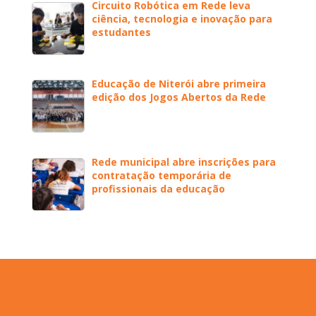
Circuito Robótica em Rede leva
ciência, tecnologia e inovação para
estudantes
Educação de Niterói abre primeira
edição dos Jogos Abertos da Rede
Rede municipal abre inscrições para
contratação temporária de
profissionais da educação