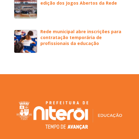
edição dos Jogos Abertos da Rede
Rede municipal abre inscrições para
contratação temporária de
profissionais da educação