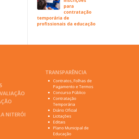
inscrições
para
contratação
temporária de
profissionais da educação
TRANSPARÊNCIA
Contratos, Folhas de
S
Pagamento e Termos
Concurso Público
AVALIAÇÃO
Contratação
AÇÃO
Temporária
Diário Oficial
A NITERÓI
Licitações
Editais
Plano Municipal de
Educação