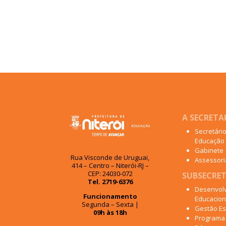
A SECRETA
Secretári
Educação
Gabinete
Rua Visconde de Uruguai,
Assessoria
414 – Centro – Niterói-RJ –
CEP: 24030-072
SUBSECRET
Tel. 2719-6376
Desenvol
Funcionamento
Educacion
Segunda – Sexta |
Gestão Es
09h às 18h
Programa