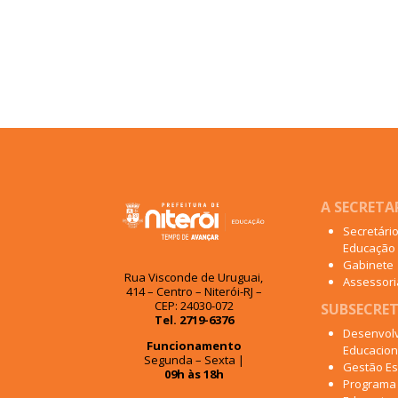
A SECRETA
Secretári
Educação
Gabinete
Rua Visconde de Uruguai,
Assessoria
414 – Centro – Niterói-RJ –
CEP: 24030-072
SUBSECRET
Tel. 2719-6376
Desenvol
Funcionamento
Educacion
Segunda – Sexta |
Gestão Es
09h às 18h
Programa