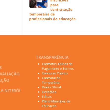
inscrições
para
contratação
temporária de
profissionais da educação
TRANSPARÊNCIA
Contratos, Folhas de
S
Pagamento e Termos
Concurso Público
AVALIAÇÃO
Contratação
AÇÃO
Temporária
Diário Oficial
A NITERÓI
Licitações
Editais
Plano Municipal de
Educação