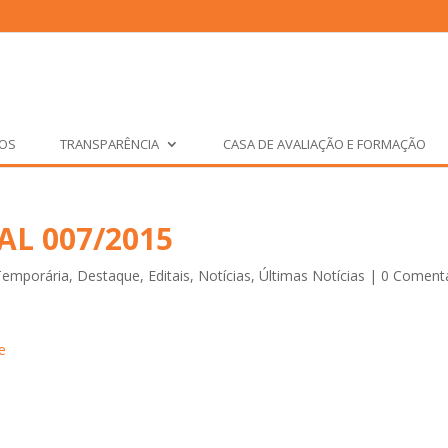
ÇOS
TRANSPARÊNCIA
CASA DE AVALIAÇÃO E FORMAÇÃO
TAL 007/2015
Temporária
,
Destaque
,
Editais
,
Notícias
,
Últimas Notícias
|
0 Comentá
e