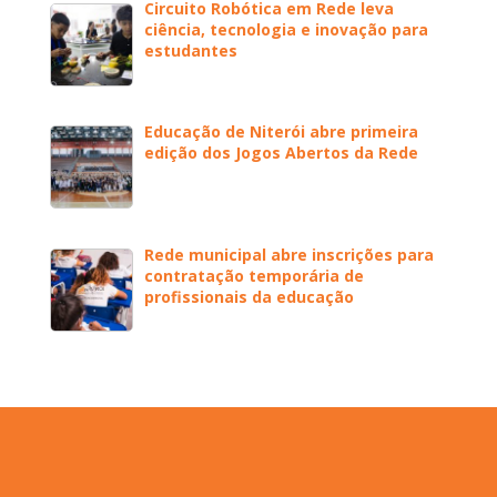
Circuito Robótica em Rede leva
ciência, tecnologia e inovação para
estudantes
Educação de Niterói abre primeira
edição dos Jogos Abertos da Rede
Rede municipal abre inscrições para
contratação temporária de
profissionais da educação