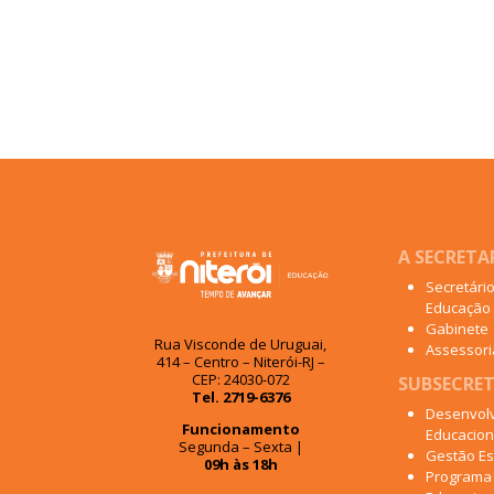
A SECRETA
Secretári
Educação
Gabinete
Rua Visconde de Uruguai,
Assessoria
414 – Centro – Niterói-RJ –
CEP: 24030-072
SUBSECRET
Tel. 2719-6376
Desenvol
Funcionamento
Educacion
Segunda – Sexta |
Gestão Es
09h às 18h
Programa