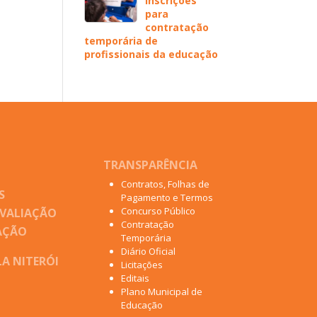
inscrições
para
contratação
temporária de
profissionais da educação
TRANSPARÊNCIA
Contratos, Folhas de
S
Pagamento e Termos
Concurso Público
AVALIAÇÃO
Contratação
AÇÃO
Temporária
Diário Oficial
A NITERÓI
Licitações
Editais
Plano Municipal de
Educação