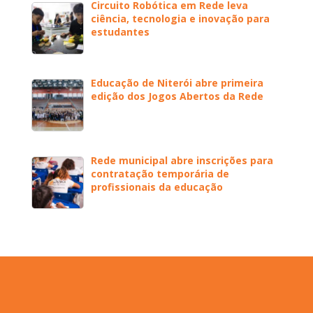
Circuito Robótica em Rede leva
ciência, tecnologia e inovação para
estudantes
Educação de Niterói abre primeira
edição dos Jogos Abertos da Rede
Rede municipal abre inscrições para
contratação temporária de
profissionais da educação