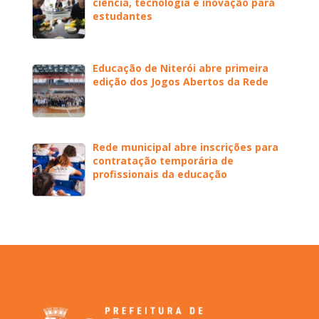
ciência, tecnologia e inovação para
estudantes
Educação de Niterói abre primeira
edição dos Jogos Abertos da Rede
Rede municipal abre inscrições para
contratação temporária de
profissionais da educação