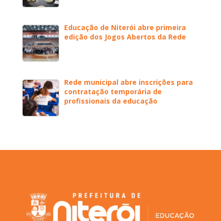
Educação de Niterói abre primeira
edição dos Jogos Abertos da Rede
Rede municipal abre inscrições para
contratação temporária de
profissionais da educação