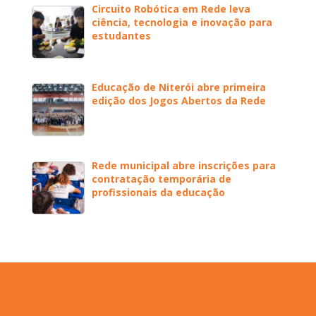
Circuito Robótica em Rede leva
ciência, tecnologia e inovação para
estudantes
Educação de Niterói abre primeira
edição dos Jogos Abertos da Rede
Rede municipal abre inscrições para
contratação temporária de
profissionais da educação