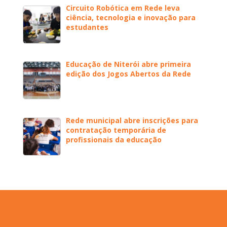
Circuito Robótica em Rede leva
ciência, tecnologia e inovação para
estudantes
Educação de Niterói abre primeira
edição dos Jogos Abertos da Rede
Rede municipal abre inscrições para
contratação temporária de
profissionais da educação