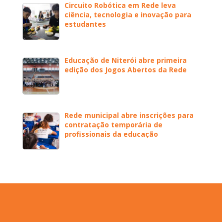
Circuito Robótica em Rede leva
ciência, tecnologia e inovação para
estudantes
Educação de Niterói abre primeira
edição dos Jogos Abertos da Rede
Rede municipal abre inscrições para
contratação temporária de
profissionais da educação