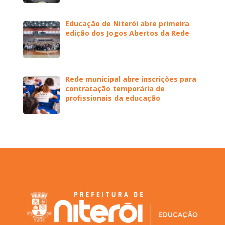
Educação de Niterói abre primeira
edição dos Jogos Abertos da Rede
Rede municipal abre inscrições para
contratação temporária de
profissionais da educação