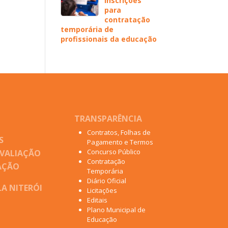
inscrições
para
contratação
temporária de
profissionais da educação
TRANSPARÊNCIA
Contratos, Folhas de
S
Pagamento e Termos
Concurso Público
AVALIAÇÃO
Contratação
AÇÃO
Temporária
Diário Oficial
A NITERÓI
Licitações
Editais
Plano Municipal de
Educação