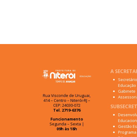
A SECRETA
Secretári
Educação
Gabinete
Rua Visconde de Uruguai,
Assessoria
414 – Centro – Niterói-RJ –
CEP: 24030-072
SUBSECRET
Tel. 2719-6376
Desenvol
Funcionamento
Educacion
Segunda – Sexta |
Gestão Es
09h às 18h
Programa