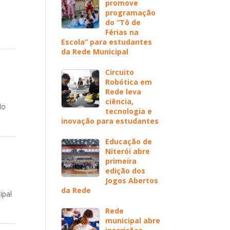
promove
programação
do “Tô de
Férias na
Escola” para estudantes
da Rede Municipal
Circuito
Robótica em
Rede leva
ciência,
lo
tecnologia e
e
inovação para estudantes
Educação de
Niterói abre
primeira
edição dos
Jogos Abertos
da Rede
ipal
024
Rede
municipal abre