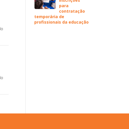
inscrições
para
contratação
temporária de
profissionais da educação
lo
e
lo
e