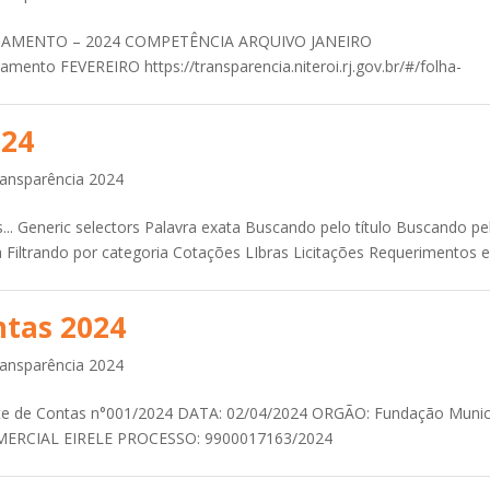
PAGAMENTO – 2024 COMPETÊNCIA ARQUIVO JANEIRO
agamento FEVEREIRO https://transparencia.niteroi.rj.gov.br/#/folha-
024
ansparência 2024
.. Generic selectors Palavra exata Buscando pelo título Buscando pe
 Filtrando por categoria Cotações LIbras Licitações Requerimentos 
ntas 2024
ansparência 2024
ste de Contas n°001/2024 DATA: 02/04/2024 ORGÃO: Fundação Munic
NORTUS COMERCIAL EIRELE PROCESSO: 9900017163/2