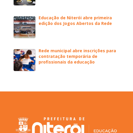
Educação de Niterói abre primeira
edição dos Jogos Abertos da Rede
Rede municipal abre inscrições para
contratação temporária de
profissionais da educação